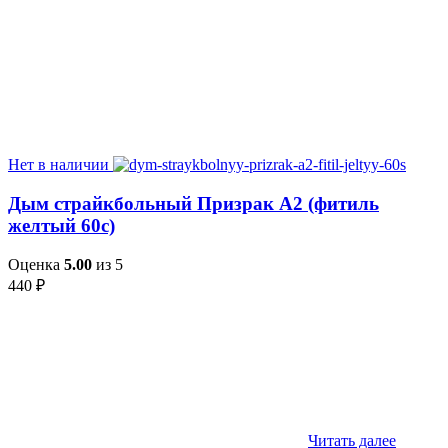
Нет в наличии
Дым страйкбольный Призрак А2 (фитиль
желтый 60с)
Оценка
5.00
из 5
440
₽
Читать далее