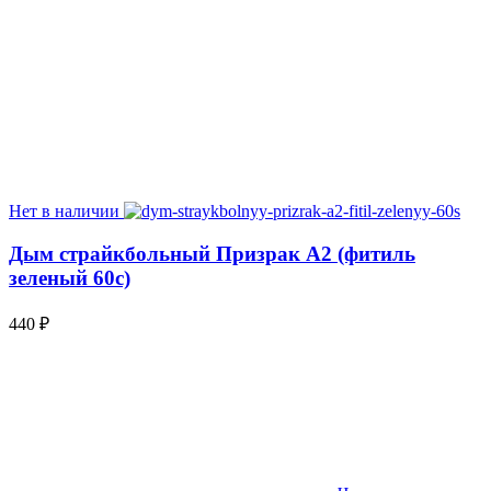
Нет в наличии
Дым страйкбольный Призрак А2 (фитиль
зеленый 60с)
440
₽