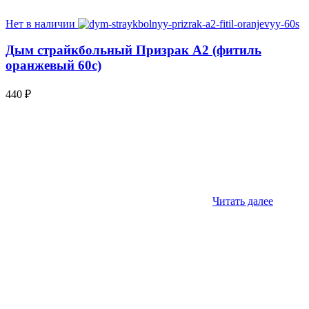
Нет в наличии
Дым страйкбольный Призрак А2 (фитиль
оранжевый 60с)
440
₽
Читать далее