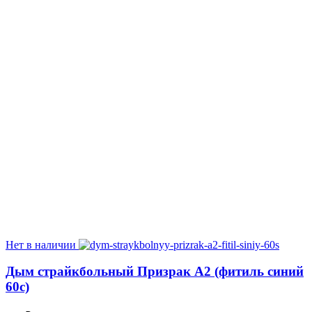
Нет в наличии
Дым страйкбольный Призрак А2 (фитиль синий
60с)