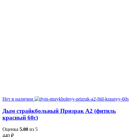
Нет в наличии
Дым страйкбольный Призрак А2 (фитиль
красный 60с)
Оценка
5.00
из 5
440
₽