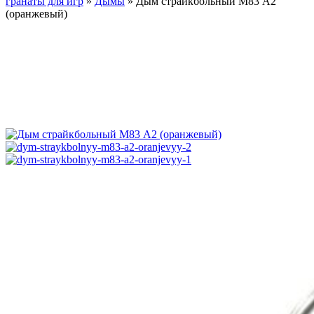
гранаты для игр
»
Дымы
»
Дым страйкбольный М83 А2
(оранжевый)