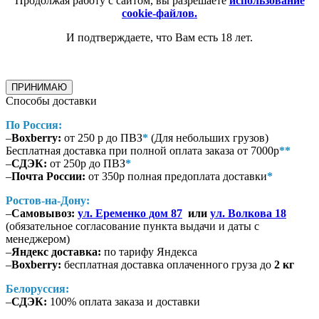
Продолжая работу с сайтом, вы разрешаете
использование
cookie-файлов.
И подтверждаете, что Вам есть 18 лет.
ПРИНИМАЮ
Способы доставки
По Россия:
–
Boxberry:
от 250 р до ПВЗ
*
(Для небольших грузов)
Бесплатная доставка при полной оплата заказа от 7000р
**
–
СДЭК:
от 250р до ПВЗ
*
–
Почта России:
от 350р полная предоплата доставки
*
Ростов-на-Дону:
–
Самовывоз:
ул. Еременко дом 87
или
ул. Волкова 18
(обязательное согласование пункта выдачи и даты с
менеджером)
–
Яндекс доставка:
по тарифу Яндекса
–
Boxberry:
бесплатная доставка оплаченного груза до
2 кг
Белоруссия:
–
СДЭК:
100% оплата заказа и доставки