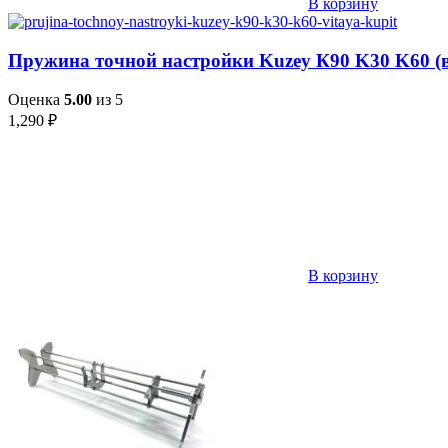
В корзину
Пружина точной настройки Kuzey К90 K30 K60 (
Оценка
5.00
из 5
1,290
₽
В корзину