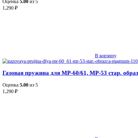
Оценка
5.00
из 5
1,290
₽
В корзину
Газовая пружина для МР-60/61, МР-53 стар. обра
Оценка
5.00
из 5
1,290
₽