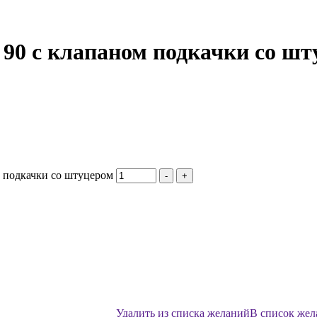
 90 с клапаном подкачки со ш
м подкачки со штуцером
-
+
Удалить из списка желаний
В список же