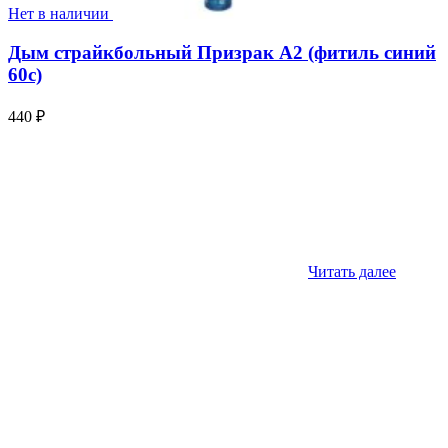
Нет в наличии
Дым страйкбольный Призрак А2 (фитиль синий
60с)
440
₽
Читать далее