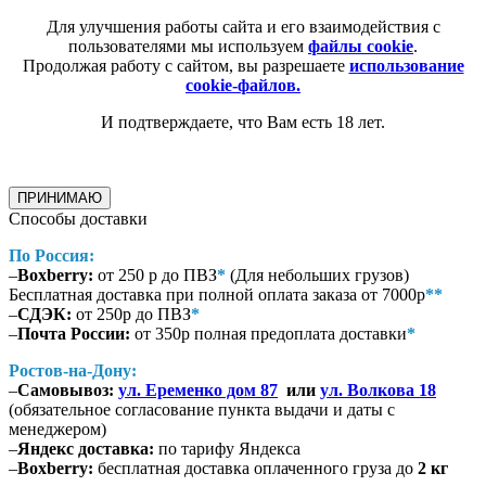
Для улучшения работы сайта и его взаимодействия с
пользователями мы используем
файлы cookie
.
Продолжая работу с сайтом, вы разрешаете
использование
cookie-файлов.
И подтверждаете, что Вам есть 18 лет.
ПРИНИМАЮ
Способы доставки
По Россия:
–
Boxberry:
от 250 р до ПВЗ
*
(Для небольших грузов)
Бесплатная доставка при полной оплата заказа от 7000р
**
–
СДЭК:
от 250р до ПВЗ
*
–
Почта России:
от 350р полная предоплата доставки
*
Ростов-на-Дону:
–
Самовывоз:
ул. Еременко дом 87
или
ул. Волкова 18
(обязательное согласование пункта выдачи и даты с
менеджером)
–
Яндекс доставка:
по тарифу Яндекса
–
Boxberry:
бесплатная доставка оплаченного груза до
2 кг