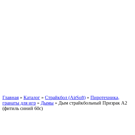
Главная
»
Каталог
»
Страйкбол (AirSoft)
»
Пиротехника,
гранаты для игр
»
Дымы
»
Дым страйкбольный Призрак А2
(фитиль синий 60с)