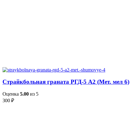
Страйкбольная граната РГД-5 А2 (Мет. мел 6)
Оценка
5.00
из 5
300
₽