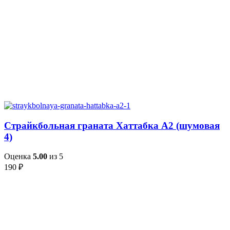
Страйкбольная граната Хаттабка А2 (шумовая
4)
Оценка
5.00
из 5
190
₽