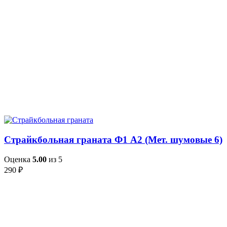
Страйкбольная граната Ф1 А2 (Мет. шумовые 6)
Оценка
5.00
из 5
290
₽