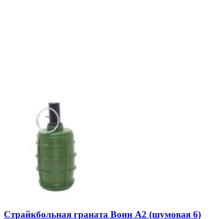
Страйкбольная граната Воин А2 (шумовая 6)