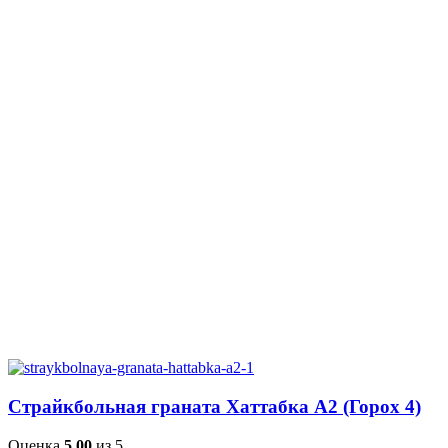
Страйкбольная граната Хаттабка А2 (Горох 4)
Оценка
5.00
из 5