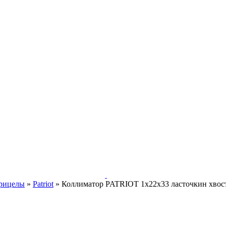
рицелы
»
Patriot
»
Коллиматор PATRIOT 1x22x33 ласточкин хвос