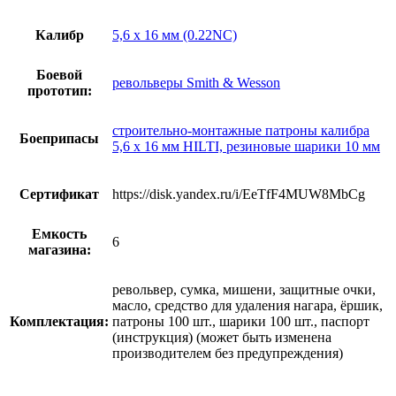
Калибр
5,6 x 16 мм (0.22NC)
Боевой
револьверы Smith & Wesson
прототип:
строительно-монтажные патроны калибра
Боеприпасы
5,6 x 16 мм HILTI, резиновые шарики 10 мм
Сертификат
https://disk.yandex.ru/i/EeTfF4MUW8MbCg
Емкость
6
магазина:
револьвер, сумка, мишени, защитные очки,
масло, средство для удаления нагара, ёршик,
Комплектация:
патроны 100 шт., шарики 100 шт., паспорт
(инструкция) (может быть изменена
производителем без предупреждения)