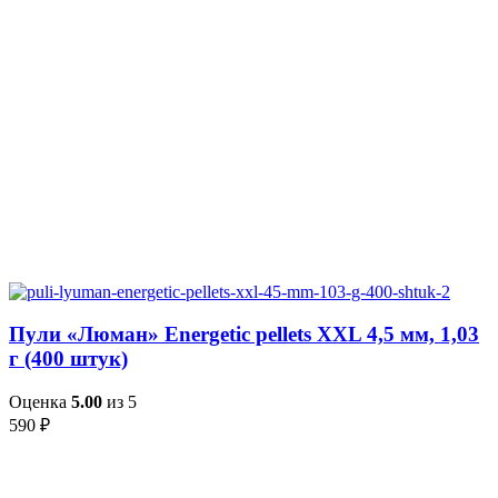
Пули «Люман» Energetic pellets XXL 4,5 мм, 1,03
г (400 штук)
Оценка
5.00
из 5
590
₽