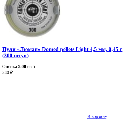
Пули «Люман» Domed pellets Light 4,5 мм, 0,45 г
(300 штук)
Оценка
5.00
из 5
240
₽
В корзину