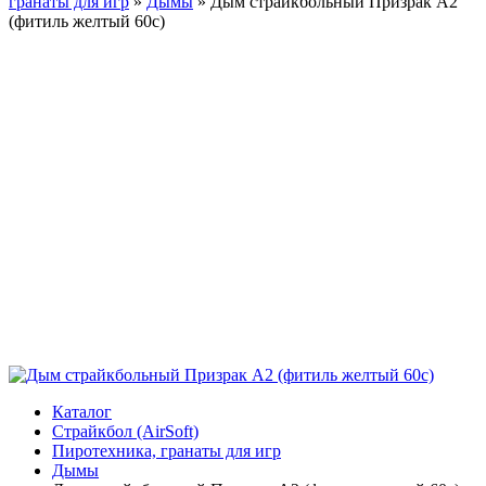
гранаты для игр
»
Дымы
»
Дым страйкбольный Призрак А2
(фитиль желтый 60с)
Каталог
Страйкбол (AirSoft)
Пиротехника, гранаты для игр
Дымы