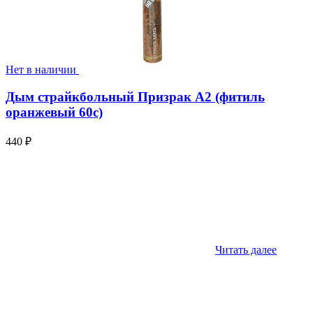
Нет в наличии
Дым страйкбольный Призрак А2 (фитиль
оранжевый 60с)
440
₽
Читать далее