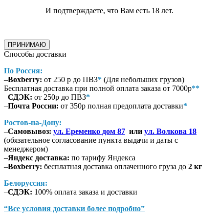
И подтверждаете, что Вам есть 18 лет.
ПРИНИМАЮ
Способы доставки
По Россия:
–
Boxberry:
от 250 р до ПВЗ
*
(Для небольших грузов)
Бесплатная доставка при полной оплата заказа от 7000р
**
–
СДЭК:
от 250р до ПВЗ
*
–
Почта России:
от 350р полная предоплата доставки
*
Ростов-на-Дону:
–
Самовывоз:
ул. Еременко дом 87
или
ул. Волкова 18
(обязательное согласование пункта выдачи и даты с
менеджером)
–
Яндекс доставка:
по тарифу Яндекса
–
Boxberry:
бесплатная доставка оплаченного груза до
2 кг
Белоруссия:
–
СДЭК:
100% оплата заказа и доставки
“Все условия доставки более подробно”