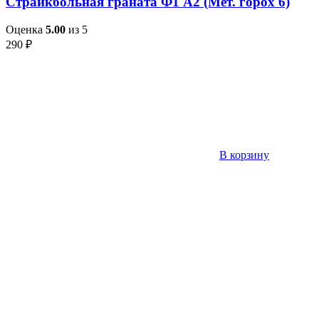
Страйкбольная граната Ф1 А2 (Мет. горох 6)
Оценка
5.00
из 5
290
₽
В корзину