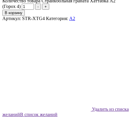
Количество товара Страйкбольная граната Хаттабка А2
(Горох 4)
-
+
В корзину
Артикул:
STR-XTG4
Категория:
А2
Удалить из списка
желаний
В список желаний