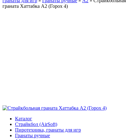
гранаты для игр
»
Гранаты ручные
»
А2
»
Страйкбольная
граната Хаттабка А2 (Горох 4)
Каталог
Страйкбол (AirSoft)
Пиротехника, гранаты для игр
Гранаты ручные