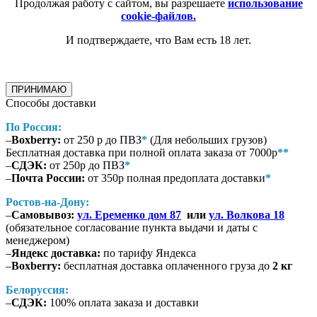
Продолжая работу с сайтом, вы разрешаете
использование
cookie-файлов.
И подтверждаете, что Вам есть 18 лет.
ПРИНИМАЮ
Способы доставки
По Россия:
–
Boxberry:
от 250 р до ПВЗ
*
(Для небольших грузов)
Бесплатная доставка при полной оплата заказа от 7000р
**
–
СДЭК:
от 250р до ПВЗ
*
–
Почта России:
от 350р полная предоплата доставки
*
Ростов-на-Дону:
–
Самовывоз:
ул. Еременко дом 87
или
ул. Волкова 18
(обязательное согласование пункта выдачи и даты с
менеджером)
–
Яндекс доставка:
по тарифу Яндекса
–
Boxberry:
бесплатная доставка оплаченного груза до
2 кг
Белоруссия:
–
СДЭК:
100% оплата заказа и доставки