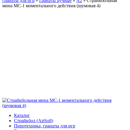
гранаты для игр
»
Гранаты ручные
»
А2
»
Страйкбольная
мина МС-1 моментального действия (шумовая 4)
Каталог
Страйкбол (AirSoft)
Пиротехника, гранаты для игр