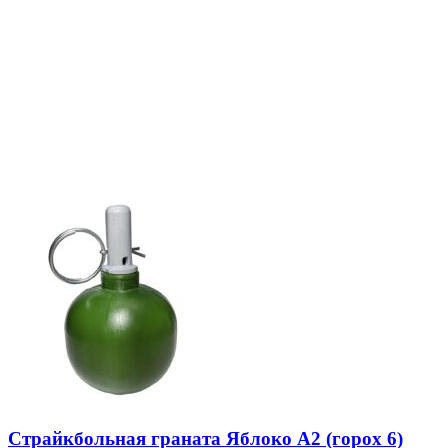
Страйкбольная граната Яблоко А2 (горох 6)