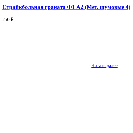
Страйкбольная граната Ф1 А2 (Мет. шумовые 4)
250
₽
Читать далее