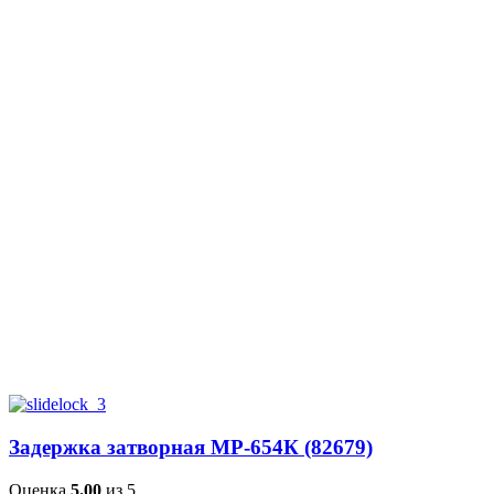
Задержка затворная МР-654К (82679)
Оценка
5.00
из 5