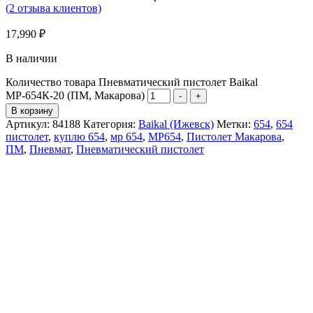
(
2
отзыва клиентов)
17,990
₽
В наличии
Количество товара Пневматический пистолет Baikal
МР-654К-20 (ПМ, Макарова)
-
+
В корзину
Артикул:
84188
Категория:
Baikal (Ижевск)
Метки:
654
,
654
пистолет
,
куплю 654
,
мр 654
,
МР654
,
Пистолет Макарова
,
ПМ
,
Пневмат
,
Пневматический пистолет