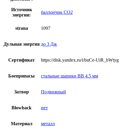
Источник
баллончик CO2
энергии:
strana
1097
Дульная энергия
до 3 Дж
Сертификат
https://disk.yandex.ru/i/buCe-UiR_bWtyg
Боеприпасы
стальные шарики BB 4.5 мм
Затвор
Подвижный
Blowback
нет
Материал
металл