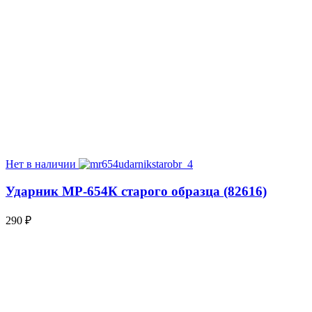
Нет в наличии
Ударник МР-654К старого образца (82616)
290
₽