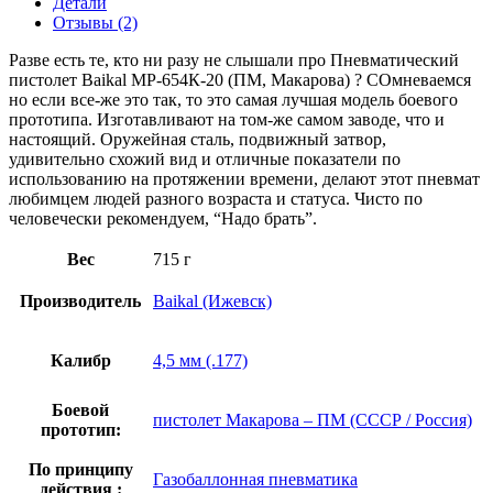
Детали
Отзывы (2)
Разве есть те, кто ни разу не слышали про Пневматический
пистолет Baikal МР-654К-20 (ПМ, Макарова) ? СОмневаемся
но если все-же это так, то это самая лучшая модель боевого
прототипа. Изготавливают на том-же самом заводе, что и
настоящий. Оружейная сталь, подвижный затвор,
удивительно схожий вид и отличные показатели по
использованию на протяжении времени, делают этот пневмат
любимцем людей разного возраста и статуса. Чисто по
человечески рекомендуем, “Надо брать”.
Вес
715 г
Производитель
Baikal (Ижевск)
Калибр
4,5 мм (.177)
Боевой
пистолет Макарова – ПМ (СССР / Россия)
прототип:
По принципу
Газобаллонная пневматика
действия :