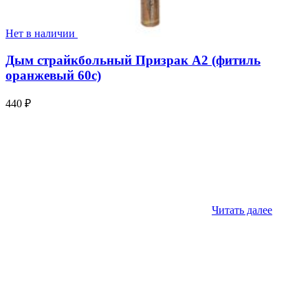
Нет в наличии
Дым страйкбольный Призрак А2 (фитиль
оранжевый 60с)
440
₽
Читать далее