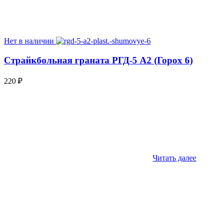
Нет в наличии
Страйкбольная граната РГД-5 А2 (Горох 6)
220
₽
Читать далее