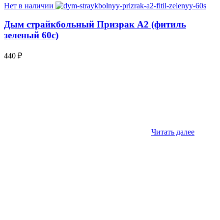
Нет в наличии
Дым страйкбольный Призрак А2 (фитиль
зеленый 60с)
440
₽
Читать далее