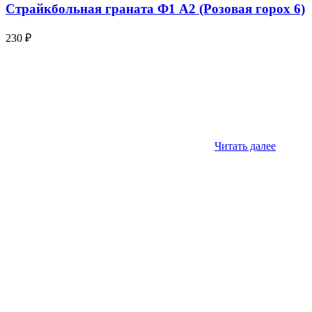
Страйкбольная граната Ф1 А2 (Розовая горох 6)
230
₽
Читать далее