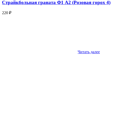
Страйкбольная граната Ф1 А2 (Розовая горох 4)
220
₽
Читать далее