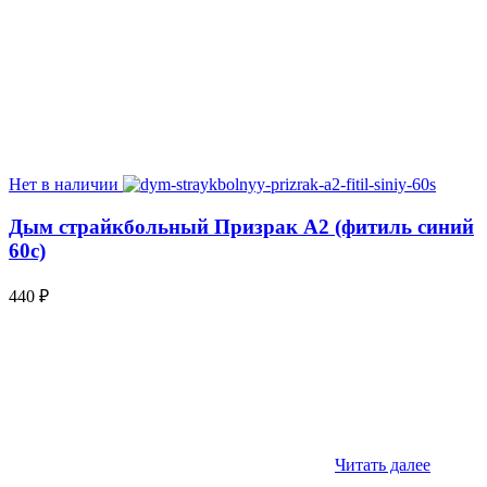
Нет в наличии
Дым страйкбольный Призрак А2 (фитиль синий
60с)
440
₽
Читать далее