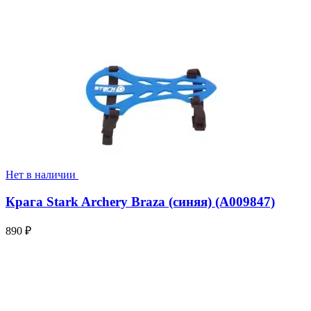
Нет в наличии
Крага Stark Archery Braza (синяя) (A009847)
890
₽