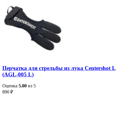
Перчатка для стрельбы из лука Centershot L
(AGL-005 L)
Оценка
5.00
из 5
890
₽