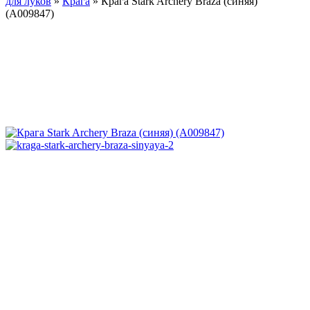
для луков
»
Крага
»
Крага Stark Archery Braza (синяя)
(A009847)