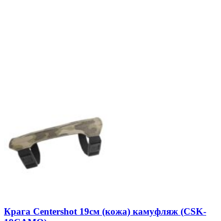
Крага Centershot 19см (кожа) камуфляж (CSK-