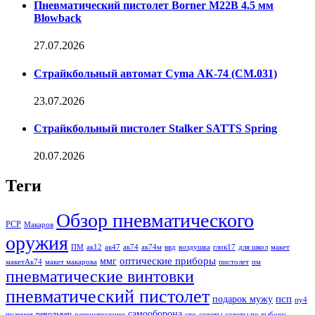
Пневматический пистолет Borner M22B 4.5 мм
Blowback
27.07.2026
Страйкбольный автомат Cyma АК-74 (CM.031)
23.07.2026
Страйкбольный пистолет Stalker SATTS Spring
20.07.2026
Теги
Обзор пневматического
PCP
Макаров
оружия
ПМ
ак12
ак47
ак74
ак74м
ввд
воздушка
глок17
для школ
макет
оптические приборы
ммг
макетАк74
макет макарова
пистолет
пм
пневматические винтовки
пневматический пистолет
псп
подарок мужу
пу4
самооборона
револьвер
пулемет
реконструкции
сво
советы
советы по выбору