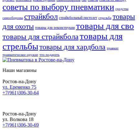
советы по выбору пневматики
средства
страйкбол
товары
страйкбольный пистолет
самообороны
стрельба
товары для сво
для охоты
товары для реконструкии
товары для
товары для страйкбола
стрельбы
товары для хардбола
травмат
травматическое оружие
что подарить
Наши магазины
Ростов-на-Дону
ул. Еременко 75
+7(961)306-30-64
Ростов-на-Дону
ул. Волкова 18
+7(961)306-30-69