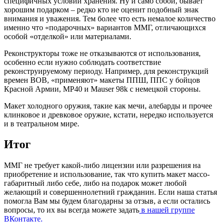
специфичных условий хранения. Ну и само собой, бывает
хорошим подарком – редко кто не оценит подобный знак
внимания и уважения. Тем более что есть немалое количество
именно что «подарочных» вариантов ММГ, отличающихся
особой «отделкой» или материалами.
Реконструкторы тоже не отказываются от использования,
особенно если нужно соблюдать соответствие
реконструируемому периоду. Например, для реконструкций
времен ВОВ, «применяют» макеты ППШ, ППС у бойцов
Красной Армии, MP40 и Mauser 98k с немецкой стороны.
Макет холодного оружия, такие как мечи, алебарды и прочее
клинковое и древковое оружие, кстати, нередко используется
и в театральном мире.
Итог
ММГ не требует какой-либо лицензии или разрешения на
приобретение и использование, так что купить макет массо-
габаритный либо себе, либо на подарок может любой
желающий и совершеннолетний гражданин. Если наша статья
помогла Вам мы будем благодарны за отзыв, а если остались
вопросы, то их вы всегда можете задать
в нашей группе
ВКонтакте.