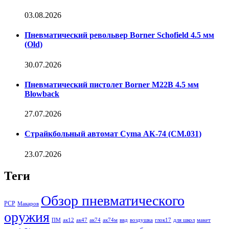
03.08.2026
Пневматический револьвер Borner Schofield 4.5 мм
(Old)
30.07.2026
Пневматический пистолет Borner M22B 4.5 мм
Blowback
27.07.2026
Страйкбольный автомат Cyma АК-74 (CM.031)
23.07.2026
Теги
Обзор пневматического
PCP
Макаров
оружия
ПМ
ак12
ак47
ак74
ак74м
ввд
воздушка
глок17
для школ
макет