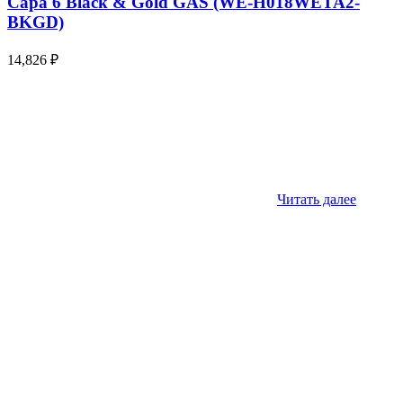
Capa 6 Black & Gold GAS (WE-H018WETA2-
BKGD)
14,826
₽
Читать далее