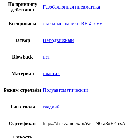
По принципу
Газобаллонная пневматика
действия :
Боеприпасы
стальные шарики BB 4.5 мм
Затвор
Неподвижный
Blowback
нет
Материал
пластик
Режим стрельбы
Полуавтоматический
Тип ствола
гладкий
Сертификат
https://disk.yandex.ru/i/acTN6-a8uH4msA
Емкость