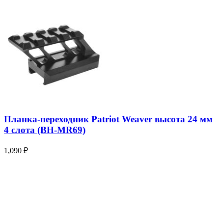
Планка-переходник Patriot Weaver высота 24 мм
4 слота (BH-MR69)
1,090
₽