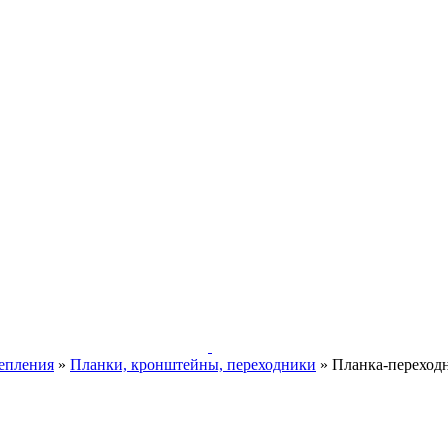
епления
»
Планки, кронштейны, переходники
»
Планка-переходн