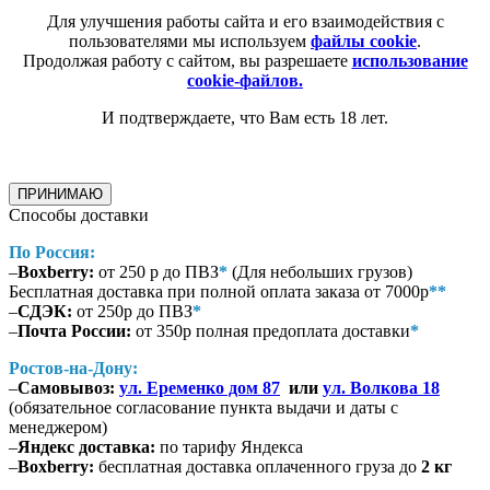
Для улучшения работы сайта и его взаимодействия с
пользователями мы используем
файлы cookie
.
Продолжая работу с сайтом, вы разрешаете
использование
cookie-файлов.
И подтверждаете, что Вам есть 18 лет.
ПРИНИМАЮ
Способы доставки
По Россия:
–
Boxberry:
от 250 р до ПВЗ
*
(Для небольших грузов)
Бесплатная доставка при полной оплата заказа от 7000р
**
–
СДЭК:
от 250р до ПВЗ
*
–
Почта России:
от 350р полная предоплата доставки
*
Ростов-на-Дону:
–
Самовывоз:
ул. Еременко дом 87
или
ул. Волкова 18
(обязательное согласование пункта выдачи и даты с
менеджером)
–
Яндекс доставка:
по тарифу Яндекса
–
Boxberry:
бесплатная доставка оплаченного груза до
2 кг