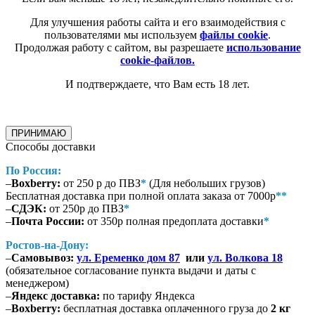
Для улучшения работы сайта и его взаимодействия с
пользователями мы используем
файлы cookie
.
Продолжая работу с сайтом, вы разрешаете
использование
cookie-файлов.
И подтверждаете, что Вам есть 18 лет.
ПРИНИМАЮ
Способы доставки
По Россия:
–
Boxberry:
от 250 р до ПВЗ
*
(Для небольших грузов)
Бесплатная доставка при полной оплата заказа от 7000р
**
–
СДЭК:
от 250р до ПВЗ
*
–
Почта России:
от 350р полная предоплата доставки
*
Ростов-на-Дону:
–
Самовывоз:
ул. Еременко дом 87
или
ул. Волкова 18
(обязательное согласование пункта выдачи и даты с
менеджером)
–
Яндекс доставка:
по тарифу Яндекса
–
Boxberry:
бесплатная доставка оплаченного груза до
2 кг