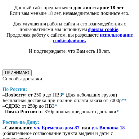
Данный сайт предназначен
для лиц старше 18 лет
.
Если вам меньше 18 лет, незамедлительно покиньте его.
Для улучшения работы сайта и его взаимодействия с
пользователями мы используем
файлы cookie
.
Продолжая работу с сайтом, вы разрешаете
использование
cookie-файлов.
И подтверждаете, что Вам есть 18 лет.
ПРИНИМАЮ
Способы доставки
По Россия:
–
Boxberry:
от 250 р до ПВЗ
*
(Для небольших грузов)
Бесплатная доставка при полной оплата заказа от 7000р
**
–
СДЭК:
от 250р до ПВЗ
*
–
Почта России:
от 350р полная предоплата доставки
*
Ростов-на-Дону:
–
Самовывоз:
ул. Еременко дом 87
или
ул. Волкова 18
(обязательное согласование пункта выдачи и даты с
менеджером)