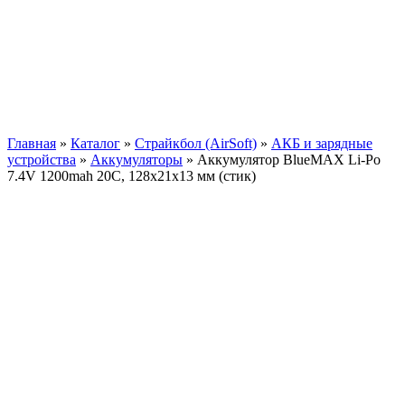
Главная
»
Каталог
»
Страйкбол (AirSoft)
»
АКБ и зарядные
устройства
»
Аккумуляторы
»
Аккумулятор BlueMAX Li-Po
7.4V 1200mah 20C, 128x21x13 мм (стик)