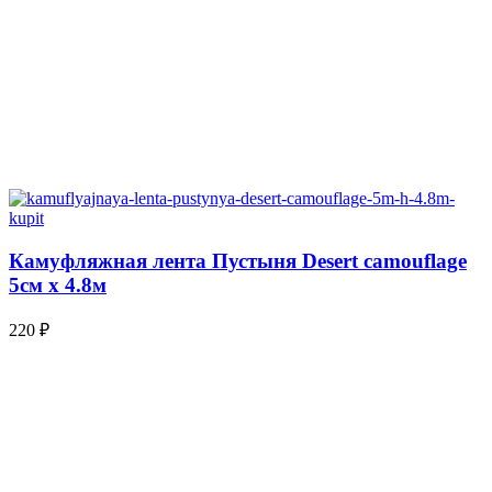
Камуфляжная лента Пустыня Desert camouflage
5см х 4.8м
220
₽