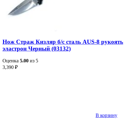
Нож Страж Кизляр б/с сталь AUS-8 рукоять
эластрон Черный (03132)
Оценка
5.00
из 5
3,390
₽
В корзину