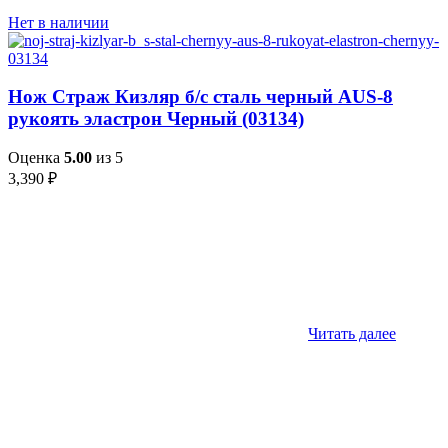
Нет в наличии
Нож Страж Кизляр б/с сталь черный AUS-8
рукоять эластрон Черный (03134)
Оценка
5.00
из 5
3,390
₽
Читать далее