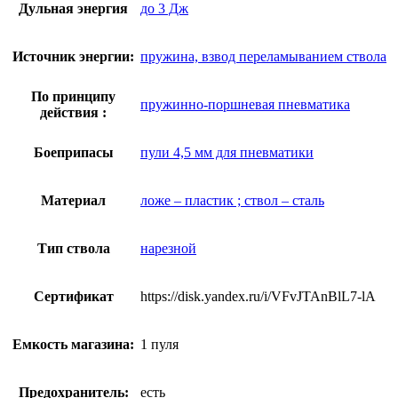
Дульная энергия
до 3 Дж
Источник энергии:
пружина, взвод переламыванием ствола
По принципу
пружинно-поршневая пневматика
действия :
Боеприпасы
пули 4,5 мм для пневматики
Материал
ложе – пластик ; ствол – сталь
Тип ствола
нарезной
Сертификат
https://disk.yandex.ru/i/VFvJTAnBlL7-lA
Емкость магазина:
1 пуля
Предохранитель:
есть