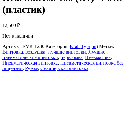
(пластик)
12,500
₽
Нет в наличии
Артикул:
PVK-1236
Категория:
Kral (Турция)
Метки:
Винтовка
,
воздушка
,
Лучшие винтовки
,
Лучшие
пневматические винтовки
,
переломка
,
Пневматика
,
Пневматическая винтовка
,
Пневматическая винтовка без
лицензии
,
Ружье
,
Снайперская винтовка