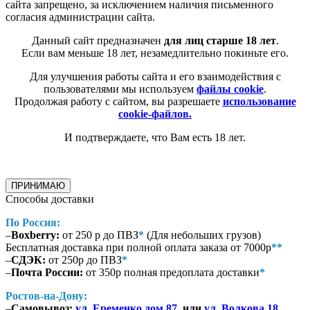
сайта запрещено, за исключением наличия письменного
согласия администрации сайта.
Данный сайт предназначен
для лиц старше 18 лет
.
Если вам меньше 18 лет, незамедлительно покиньте его.
Для улучшения работы сайта и его взаимодействия с
пользователями мы используем
файлы cookie
.
Продолжая работу с сайтом, вы разрешаете
использование
cookie-файлов.
И подтверждаете, что Вам есть 18 лет.
ПРИНИМАЮ
Способы доставки
По Россия:
–
Boxberry:
от 250 р до ПВЗ
*
(Для небольших грузов)
Бесплатная доставка при полной оплата заказа от 7000р
**
–
СДЭК:
от 250р до ПВЗ
*
–
Почта России:
от 350р полная предоплата доставки
*
Ростов-на-Дону:
–
Самовывоз:
ул. Еременко дом 87
или
ул. Волкова 18