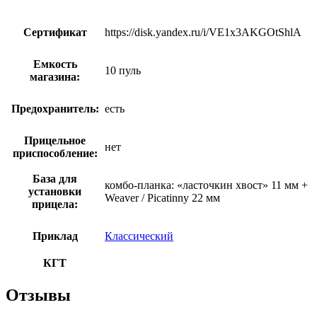
Сертификат
https://disk.yandex.ru/i/VE1x3AKGOtShlA
Емкость
10 пуль
магазина:
Предохранитель:
есть
Прицельное
нет
приспособление:
База для
комбо-планка: «ласточкин хвост» 11 мм +
установки
Weaver / Picatinny 22 мм
прицела:
Приклад
Классический
КГТ
Отзывы