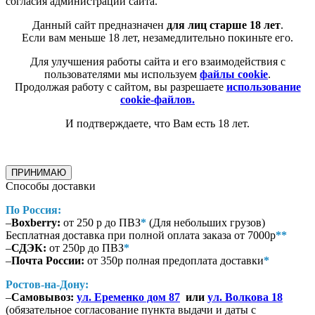
согласия администрации сайта.
Данный сайт предназначен
для лиц старше 18 лет
.
Если вам меньше 18 лет, незамедлительно покиньте его.
Для улучшения работы сайта и его взаимодействия с
пользователями мы используем
файлы cookie
.
Продолжая работу с сайтом, вы разрешаете
использование
cookie-файлов.
И подтверждаете, что Вам есть 18 лет.
ПРИНИМАЮ
Способы доставки
По Россия:
–
Boxberry:
от 250 р до ПВЗ
*
(Для небольших грузов)
Бесплатная доставка при полной оплата заказа от 7000р
**
–
СДЭК:
от 250р до ПВЗ
*
–
Почта России:
от 350р полная предоплата доставки
*
Ростов-на-Дону:
–
Самовывоз:
ул. Еременко дом 87
или
ул. Волкова 18
(обязательное согласование пункта выдачи и даты с