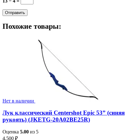
13 − 4 =
Похожие товары:
Нет в наличии
Лук классический Centershot Epic 53” (синяя
рукоять) (JKETG-20A02BE25R)
Оценка
5.00
из 5
4,500
₽