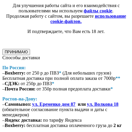
Для улучшения работы сайта и его взаимодействия с
пользователями мы используем
файлы cookie
.
Продолжая работу с сайтом, вы разрешаете
использование
cookie-файлов.
И подтверждаете, что Вам есть 18 лет.
ПРИНИМАЮ
Способы доставки
По Россия:
–
Boxberry:
от 250 р до ПВЗ
*
(Для небольших грузов)
Бесплатная доставка при полной оплата заказа от 7000р
**
–
СДЭК:
от 250р до ПВЗ
*
–
Почта России:
от 350р полная предоплата доставки
*
Ростов-на-Дону:
–
Самовывоз:
ул. Еременко дом 87
или
ул. Волкова 18
(обязательное согласование пункта выдачи и даты с
менеджером)
–
Яндекс доставка:
по тарифу Яндекса
–
Boxberry:
бесплатная доставка оплаченного груза до
2 кг