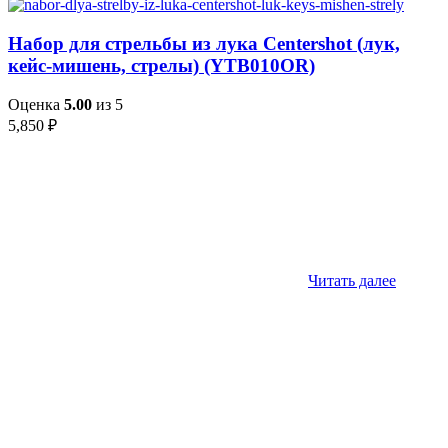
Набор для стрельбы из лука Centershot (лук,
кейс-мишень, стрелы) (YTB010OR)
Оценка
5.00
из 5
5,850
₽
Читать далее