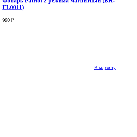
Фонарь Patriot 2 режима магнитный (BH-
FL0011)
990
₽
В корзину