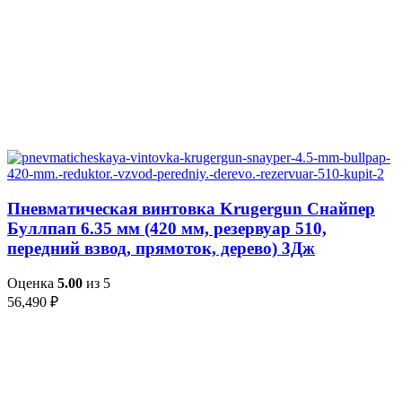
Пневматическая винтовка Krugergun Снайпер
Буллпап 6.35 мм (420 мм, резервуар 510,
передний взвод, прямоток, дерево) 3Дж
Оценка
5.00
из 5
56,490
₽