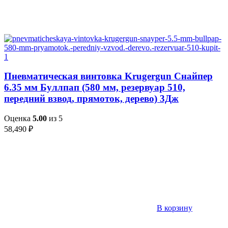
Пневматическая винтовка Krugergun Снайпер
6.35 мм Буллпап (580 мм, резервуар 510,
передний взвод, прямоток, дерево) 3Дж
Оценка
5.00
из 5
58,490
₽
В корзину