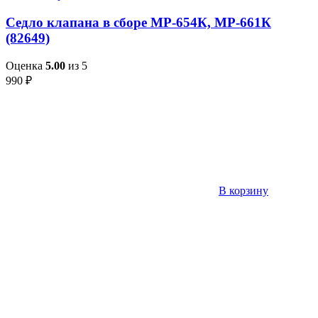
Седло клапана в сборе МР-654К, МР-661К
(82649)
Оценка
5.00
из 5
990
₽
В корзину