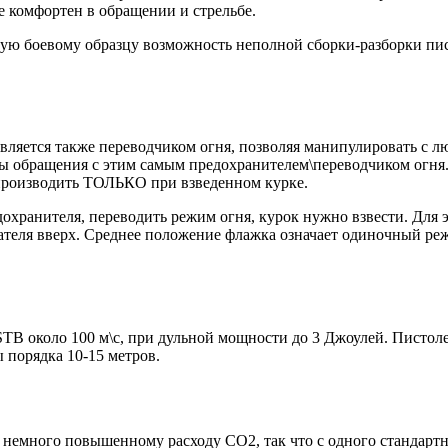
е комфортен в обращении и стрельбе.
ую боевому образцу возможность неполной сборки-разборки пист
вляется также переводчиком огня, позволяя манипулировать с лю
сы обращения с этим самым предохранителем\переводчиком огня
производить ТОЛЬКО при взведенном курке.
дохранителя, переводить режим огня, курок нужно взвести. Для 
теля вверх. Среднее положение флажка означает одиночный реж
 STB около 100 м\с, при дульной мощности до 3 Джоулей. Пистол
 порядка 10-15 метров.
к немного повышенному расходу СО2, так что с одного стандарт