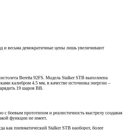
д и весьма демократичные цены лишь увеличивают
истолета Beretta 92FS. Модель Stalker STB выполнена
ками калибром 4.5 мм, в качестве источника энергии –
арядить 19 шаров ВВ.
во с боевым прототипом и реалистичность выстрелу создавая
такой функции не имеет.
да как пневматический Stalker STB наоборот, более