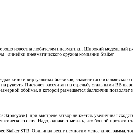
орошо известна любителям пневматики. Широкий модельный ря
ум»-линейки пневматического оружия компании Stalker.
езды» кино и виртуальных боевиков, знаменитого итальянского п
 на рукоять. Пистолет рассчитан на стрельбу стальными ВВ шари
змерной обоймы, в которой размещается баллончик позволяет з
ck(блоубэк)- при выстреле затвор движется, увеличивая сходст
матического огня. Надо, однако отметить, что боевой прототип 
с Stalker STB. Оригинал весит немногим менее килограмма, тог