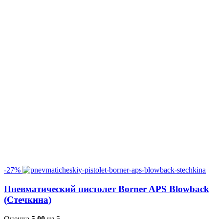
-27%
Пневматический пистолет Borner APS Blowback
(Стечкина)
Оценка
5.00
из 5