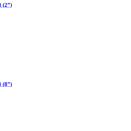
 (2”)
 (8”)