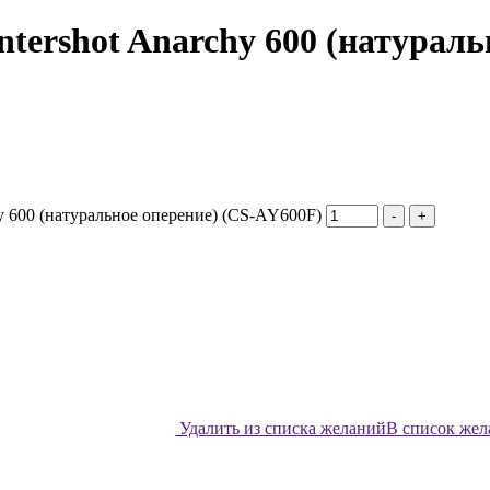
tershot Anarchy 600 (натураль
hy 600 (натуральное оперение) (CS-AY600F)
-
+
Удалить из списка желаний
В список же