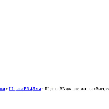
ики
»
Шарики BB 4,5 мм
»
Шарики BB для пневматики «Выстрел»