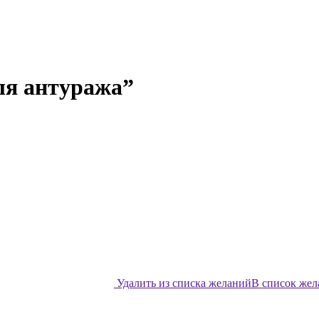
ля антуража”
Удалить из списка желаний
В список же