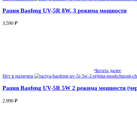
Рация Baofeng UV-5R 8W, 3 режима мощности
3,590
₽
Читать далее
Нет в наличии
Рация Baofeng UV-5R 5W 2 режима мощности (че
2,990
₽