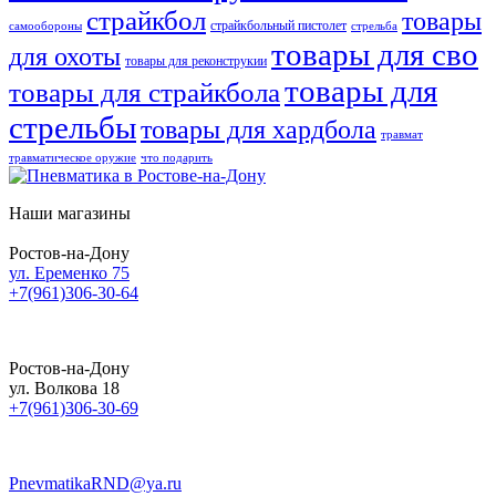
страйкбол
товары
страйкбольный пистолет
самообороны
стрельба
товары для сво
для охоты
товары для реконструкии
товары для
товары для страйкбола
стрельбы
товары для хардбола
травмат
травматическое оружие
что подарить
Наши магазины
Ростов-на-Дону
ул. Еременко 75
+7(961)306-30-64
Ростов-на-Дону
ул. Волкова 18
+7(961)306-30-69
PnevmatikaRND@ya.ru