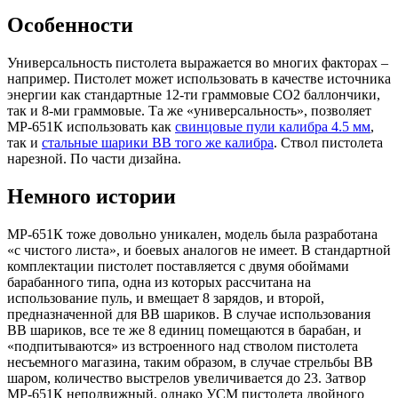
Особенности
Универсальность пистолета выражается во многих факторах –
например. Пистолет может использовать в качестве источника
энергии как стандартные 12-ти граммовые СО2 баллончики,
так и 8-ми граммовые. Та же «универсальность», позволяет
МР-651К использовать как
свинцовые пули калибра 4.5 мм
,
так и
стальные шарики ВВ того же калибра
. Ствол пистолета
нарезной. По части дизайна.
Немного истории
МР-651К тоже довольно уникален, модель была разработана
«с чистого листа», и боевых аналогов не имеет. В стандартной
комплектации пистолет поставляется с двумя обоймами
барабанного типа, одна из которых рассчитана на
использование пуль, и вмещает 8 зарядов, и второй,
предназначенной для ВВ шариков. В случае использования
ВВ шариков, все те же 8 единиц помещаются в барабан, и
«подпитываются» из встроенного над стволом пистолета
несъемного магазина, таким образом, в случае стрельбы ВВ
шаром, количество выстрелов увеличивается до 23. Затвор
МР-651К неподвижный, однако УСМ пистолета двойного