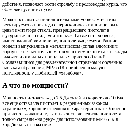
действия, позволяет вести стрельбу с предвзводом курка, что
облегчает усилие спуска.
Может оснащаться дополнительными «обвесами», типа
регулируемого приклада с перископическим прицелом и
цевья имитатора ствола, превращающего пистолет в
футуристичного вида «винтовку». Также есть «обвес»,
имитирующий компоновку пистолета-пулемета. Ранние
модели выпускались в металлическом (сплав алюминия)
корпусе с незначительным применением пластика в накладке
рукояти и открытых прицельных приспособлений.
Создававшийся для развлекательной стрельбы и обучению
навыкам обращения, МР-651К приобрел немалую
популярность у любителей «хардбола».
А что по мощности?
Мощность пистолета – до 7.5 Джоулей и скорость до 100м\с
все еще оставляла пистолет в разрешенных законом
«границах», хорошие стрелковые характеристики. Особенно
при использовании пуль, и наконец, дешевизна пистолета
только сыграли «на руку» для использования МР-651К в
хардбольных сражениях.