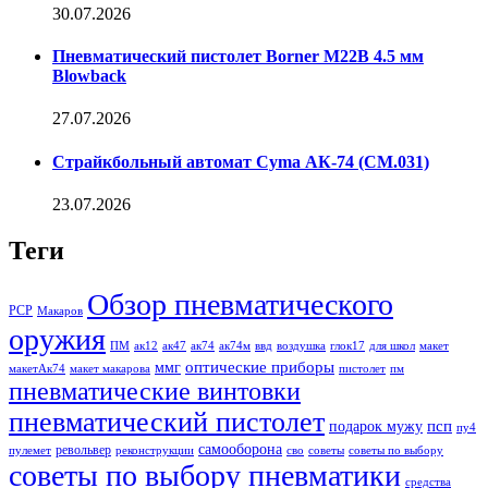
30.07.2026
Пневматический пистолет Borner M22B 4.5 мм
Blowback
27.07.2026
Страйкбольный автомат Cyma АК-74 (CM.031)
23.07.2026
Теги
Обзор пневматического
PCP
Макаров
оружия
ПМ
ак12
ак47
ак74
ак74м
ввд
воздушка
глок17
для школ
макет
оптические приборы
ммг
макетАк74
макет макарова
пистолет
пм
пневматические винтовки
пневматический пистолет
псп
подарок мужу
пу4
самооборона
револьвер
пулемет
реконструкции
сво
советы
советы по выбору
советы по выбору пневматики
средства