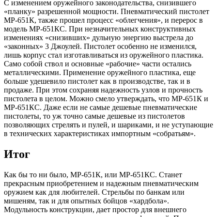
С изменением оружейного законодательства, снизившего
«планку» разрешенной мощности. Пневматический пистолет
МР-651К, также прошел процесс «облегчения», и перерос в
модель МР-651КС. При незначительных конструктивных
изменениях «снизивших» дульную энергию выстрела до
«законных» 3 Джоулей. Пистолет особенно не изменился,
лишь корпус стал изготавливаться из оружейного пластика.
Само собой ствол и основные «рабочие» части остались
металлическими. Применение оружейного пластика, еще
больше удешевило пистолет как в производстве, так и в
продаже. При этом сохраняя надежность узлов и прочность
пистолета в целом. Можно смело утверждать, что МР-651К и
МР-651КС. Даже если не самые дешевые пневматические
пистолеты, то уж точно самые дешевые из пистолетов
позволяющих стрелять и пулей, и шариками, и не уступающие
в технических характеристиках импортным «собратьям».
Итог
Как бы то ни было, МР-651К, или МР-651КС. Станет
прекрасным приобретением и надежным пневматическим
оружием как для любителей. Стрельбы по банкам или
мишеням, так и для опытных бойцов «хардбола».
Модульность конструкции, дает простор для внешнего